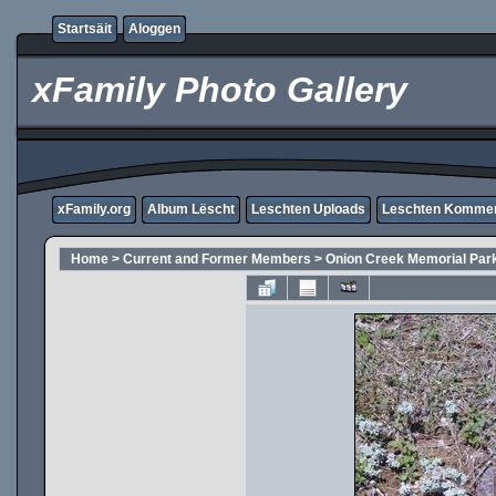
Startsäit
Aloggen
xFamily Photo Gallery
xFamily.org
Album Lëscht
Leschten Uploads
Leschten Komme
Home
>
Current and Former Members
>
Onion Creek Memorial Par