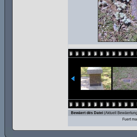
Bewäert dës Datei
(Aktuell Bewäertung
Fuert ma