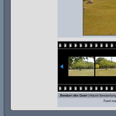
Bewäert dës Datei
(Aktuell Bewäertung
Fuert ma