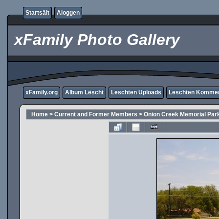
Startsäit
Aloggen
xFamily Photo Gallery
xFamily.org
Album Lëscht
Leschten Uploads
Leschten Komme
Home
>
Current and Former Members
>
Onion Creek Memorial Par