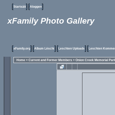
Startsäit
Aloggen
xFamily Photo Gallery
xFamily.org
Album Lëscht
Leschten Uploads
Leschten Komme
Home
>
Current and Former Members
>
Onion Creek Memorial Par