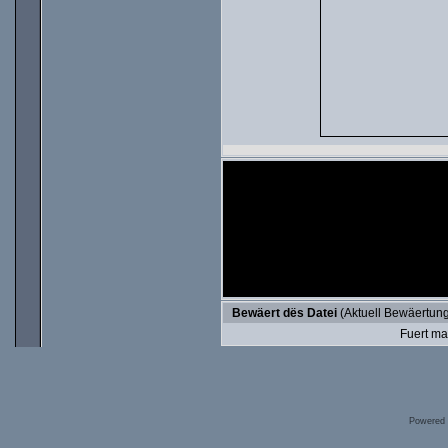
Bewäert dës Datei
(Aktuell Bewäertung
Fuert ma
Powered