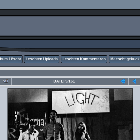
lbum Lëscht
Leschten Uploads
Leschten Kommentaren
Meescht gekuck
DATEI 5/161