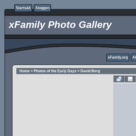
Startsäit
Aloggen
xFamily Photo Gallery
xFamily.org
A
Home
>
Photos of the Early Days
>
David Berg