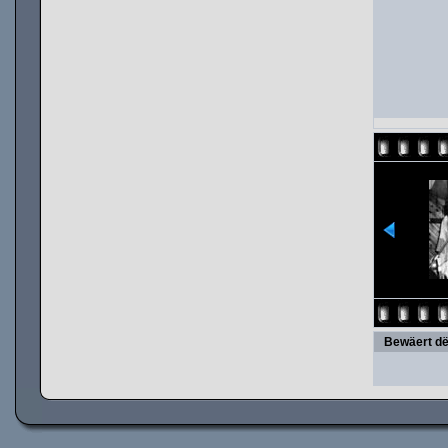
Bewäert dë