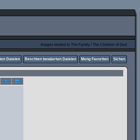
Images related to The Family / The Children of God
ten Dateien
Beschten bewäerten Dateien
Meng Favoriten
Sichen