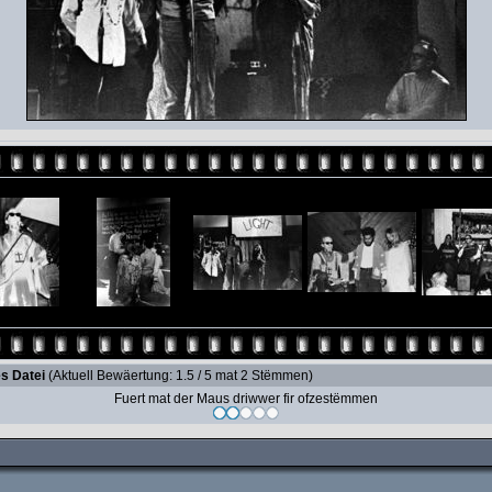
s Datei
(Aktuell Bewäertung: 1.5 / 5 mat 2 Stëmmen)
Fuert mat der Maus driwwer fir ofzestëmmen