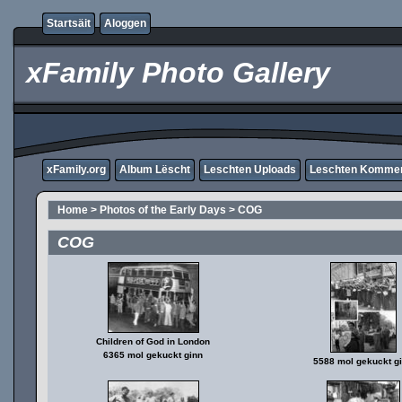
Startsäit
Aloggen
xFamily Photo Gallery
xFamily.org
Album Lëscht
Leschten Uploads
Leschten Komme
Home
>
Photos of the Early Days
>
COG
COG
Children of God in London
6365 mol gekuckt ginn
5588 mol gekuckt g