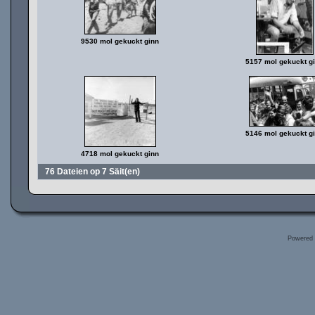
9530 mol gekuckt ginn
5157 mol gekuckt g
5146 mol gekuckt g
4718 mol gekuckt ginn
76 Dateien op 7 Säit(en)
Powered