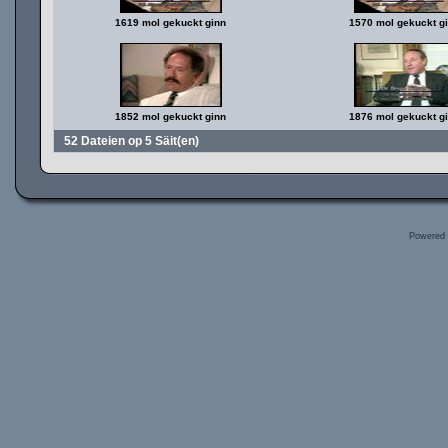
1619 mol gekuckt ginn
1570 mol gekuckt g
1852 mol gekuckt ginn
1876 mol gekuckt g
52 Dateien op 5 Säit(en)
Powered