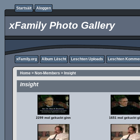
Startsäit
Aloggen
xFamily Photo Gallery
xFamily.org
Album Lëscht
Leschten Uploads
Leschten Komme
Home
>
Non-Members
>
Insight
Insight
2299 mol gekuckt ginn
1651 mol gekuckt g