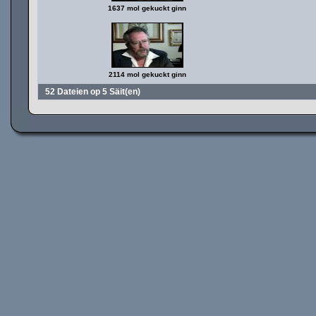
1637 mol gekuckt ginn
2114 mol gekuckt ginn
52 Dateien op 5 Säit(en)