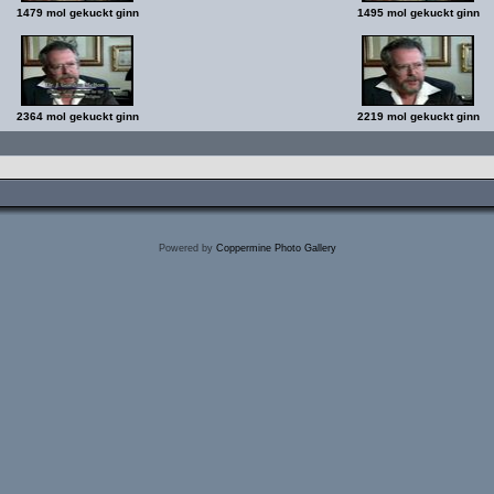
1479 mol gekuckt ginn
1495 mol gekuckt ginn
2364 mol gekuckt ginn
2219 mol gekuckt ginn
Powered by
Coppermine Photo Gallery