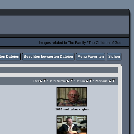
Images related to The Family / The Children of God
ten Dateien
Beschten bewäerten Dateien
Meng Favoriten
Sichen
•
•
•
Titel
Datei Numm
Datum
Positioun
1689 mol gekuckt ginn