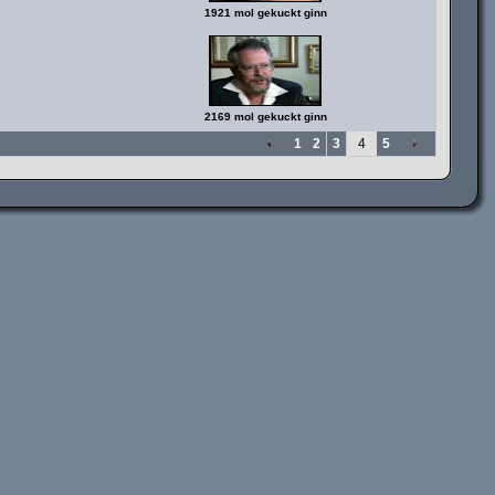
1921 mol gekuckt ginn
2169 mol gekuckt ginn
1
2
3
4
5