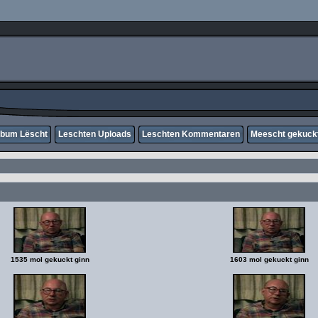
lbum Lëscht
Leschten Uploads
Leschten Kommentaren
Meescht gekuck
1535 mol gekuckt ginn
1603 mol gekuckt ginn