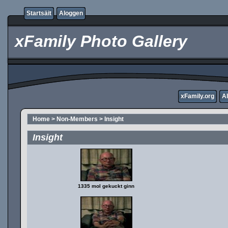
Startsäit
Aloggen
xFamily Photo Gallery
xFamily.org
A
Home
>
Non-Members
>
Insight
Insight
1335 mol gekuckt ginn