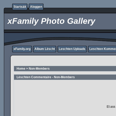
Startsäit
Aloggen
xFamily Photo Gallery
xFamily.org
Album Lëscht
Leschten Uploads
Leschten Komme
Home
>
Non-Members
Lëschten Commentaire - Non-Members
Et ass