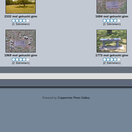
2332 mol gekuckt ginn
1684 mol gekuckt ginn
(1 Stëmmen)
(1 Stëmmen)
1969 mol gekuckt ginn
1773 mol gekuckt ginn
(2 Stëmmen)
(2 Stëmmen)
Powered by
Coppermine Photo Gallery