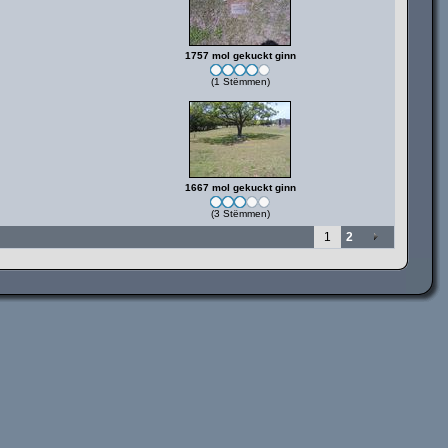
1757 mol gekuckt ginn
(1 Stëmmen)
1667 mol gekuckt ginn
(3 Stëmmen)
1
2