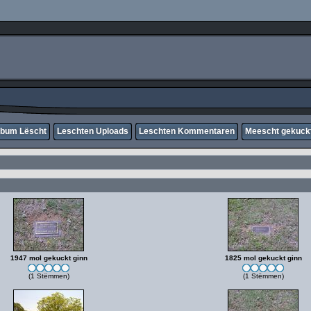
lbum Lëscht
Leschten Uploads
Leschten Kommentaren
Meescht gekuck
1947 mol gekuckt ginn
1825 mol gekuckt ginn
(1 Stëmmen)
(1 Stëmmen)