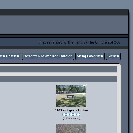
Images related to The Family / The Children of God
ten Dateien
Beschten bewäerten Dateien
Meng Favoriten
Sichen
1785 mol gekuckt ginn
(3 Stëmmen)