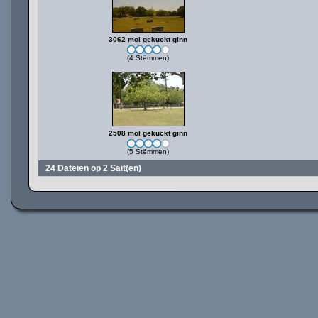
3062 mol gekuckt ginn
(4 Stëmmen)
2508 mol gekuckt ginn
(5 Stëmmen)
24 Dateien op 2 Säit(en)