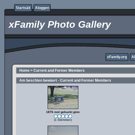
Startsäit
Aloggen
xFamily Photo Gallery
xFamily.org
A
Home
>
Current and Former Members
Am beschten bewäert - Current and Former Members
1876 mol gekuckt ginn
(1 Stëmmen)