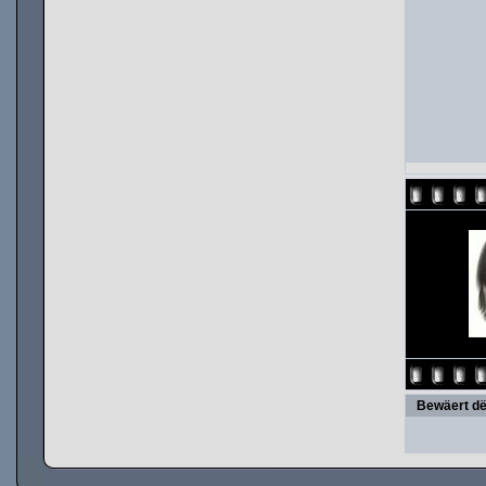
Bewäert dë