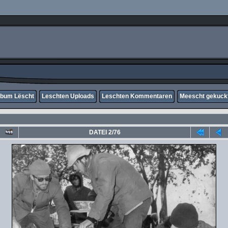
lbum Lëscht
Leschten Uploads
Leschten Kommentaren
Meescht gekuck
DATEI 2/76