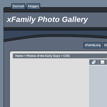
Startsäit
Aloggen
xFamily Photo Gallery
xFamily.org
A
Home
>
Photos of the Early Days
>
COG