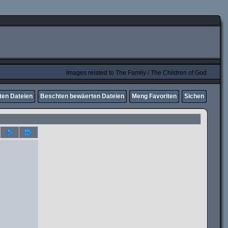
Images related to The Family / The Children of God
ten Dateien
Beschten bewäerten Dateien
Meng Favoriten
Sichen