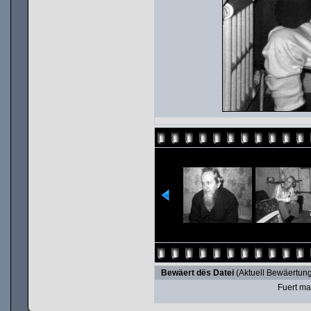
Bewäert dës Datei
(Aktuell Bewäertung
Fuert ma