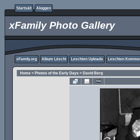
Startsäit
Aloggen
xFamily Photo Gallery
xFamily.org
Album Lëscht
Leschten Uploads
Leschten Komme
Home
>
Photos of the Early Days
>
David Berg