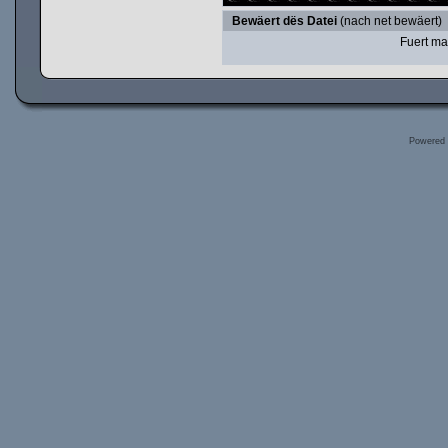
Bewäert dës Datei
(nach net bewäert)
Fuert ma
Powered