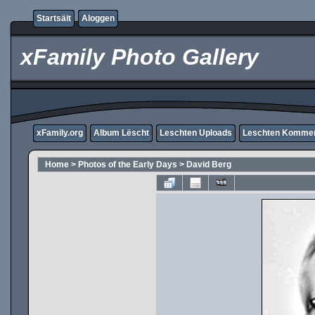
Startsäit
Aloggen
xFamily Photo Gallery
xFamily.org
Album Lëscht
Leschten Uploads
Leschten Komme
Home
>
Photos of the Early Days
>
David Berg