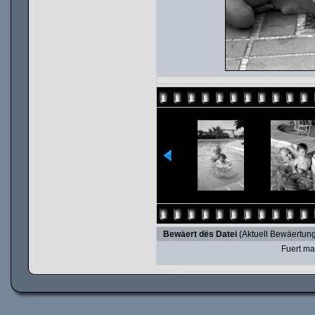
Bewäert dës Datei
(Aktuell Bewäertung
Fuert ma