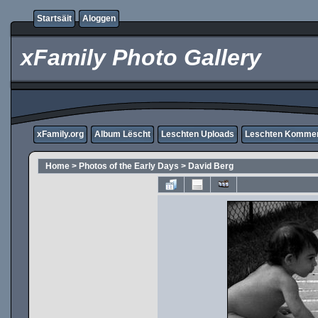
Startsäit
Aloggen
xFamily Photo Gallery
xFamily.org
Album Lëscht
Leschten Uploads
Leschten Komme
Home
>
Photos of the Early Days
>
David Berg