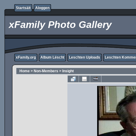
Startsäit
Aloggen
xFamily Photo Gallery
xFamily.org
Album Lëscht
Leschten Uploads
Leschten Komme
Home
>
Non-Members
>
Insight