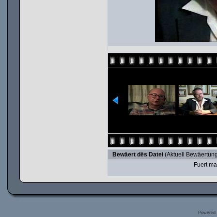
Bewäert dës Datei
(Aktuell Bewäertung
Fuert ma
Powered