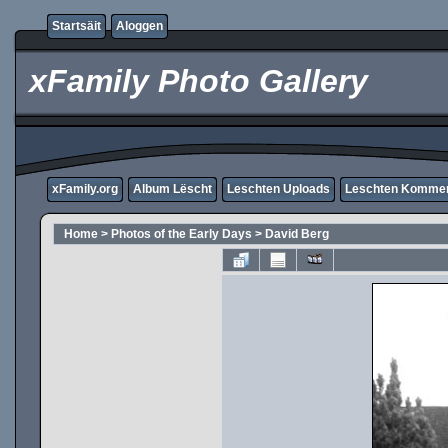
Startsäit
Aloggen
xFamily Photo Gallery
xFamily.org
Album Lëscht
Leschten Uploads
Leschten Komme
Home
>
Photos of the Early Days
>
David Berg