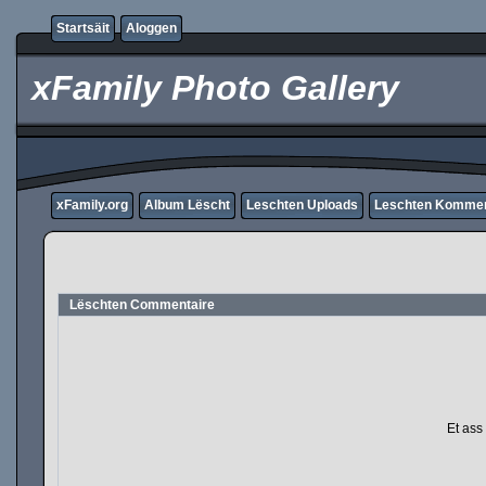
Startsäit
Aloggen
xFamily Photo Gallery
xFamily.org
Album Lëscht
Leschten Uploads
Leschten Komme
Lëschten Commentaire
Et ass